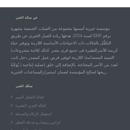
عن سكة الخير
مؤسسة خيرية أسسها مجموعة من الشباب. الجمعية مشهرة
برقم 5391 لسنه 2014. هدفها ريادة العمل الخيرى عن طريق
التكفُّل بالحالات ذات الاحتياجات الأساسية اللازمة وتوفير حياة
كريمة للأسرالفقيرة فى جميع قرى مصر. كذلك إقامة مشروعات(
التنمية المستدامة) اللازمة لتوفير فرص عمل كمصدر دخل ثابت
لعدد من الأسر المحتاجة. بالإضافة إلي خلق (عملية إنتاجية ) يُوَجَّهْ
ربحها لصالح المؤسسة لضمان استمرارالمساعدات الخيرية .
سكك الخير
كفالة الطفل اليتيم
كفالة القري الفقيرة
استقبال الزكاة والصدقة
كراتين رمضان و صدقة الفطر