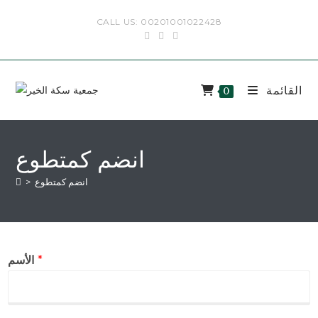
CALL US: 00201001022428
القائمة
0
انضم كمتطوع
انضم كمتطوع
>
*
الأسم